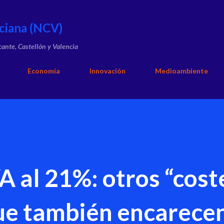
Ir al contenido principal
ciana (NCV)
cante, Castellón y Valencia
Economía
Innovación
Medioambiente
A al 21%: otros “cost
que también encarecen