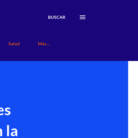
BUSCAR
Salud
Más…
es
 la