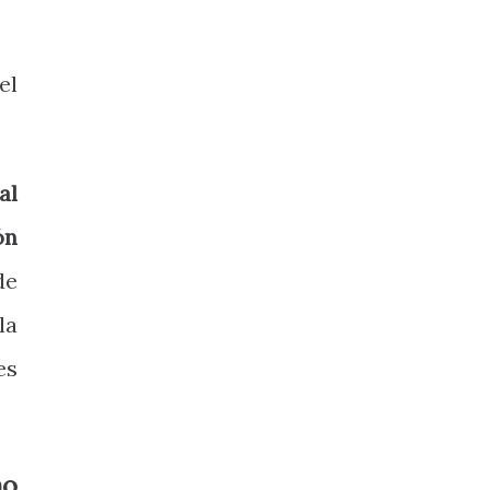
el
al
ón
de
la
es
mo