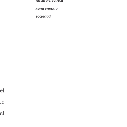
factura eléctrica
gana energía
sociedad
el
te
el