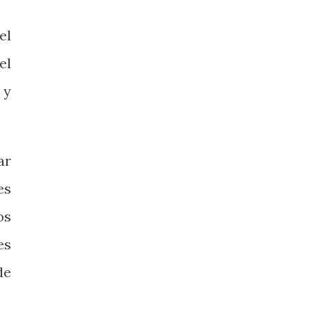
el
el
 y
ar
es
os
es
de